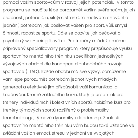
pomoci vašim sportovcům v rozvoji jejich potenciálu. V tomto
programu se naučíte lépe porozumět vašim svěřencům, jejich
osobnosti, potenciálu, silným stránkám, motivům chování a
jednání, potřebám, jak posilovat vášeň pro sport, vůli, smysl
činnosti, radost ze sportu. Dále se dozvíte, jak pečovat o
psychický well-being člověka. Pro trenéry mládeže máme
připravený specializovaný program, který přizpůsobuje výuku
sportovního mentálního tréninku specifikám jednotlivých
vývojových období dle koncepce dlouhodobého rozvoje
sportovce (LTAD). Každé období má své výzvy, pomůžeme
vám lépe porozumět potřebám jednotlivých mladých
generací a efektivně jim přizpůsobit vaší komunikaci a
koučování. Kromě základního kurzu, který je určen jak pro
trenéry individuálních i kolektivních sportů, nabízíme kurz pro
trenéry týmových sportů rozšířený o problematiky
teambuildingu, týmové dynamiky a leadership. Znalosti
sportovního mentálního tréninku vám budou také užitečné ve
zvládání vašich emocí, stresu, v jednání ve vypjatých