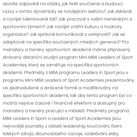
dozvíte odpovědi na otázky, jak řešit současné a budoucí
výzvy v tomto dynamicky se rozvíjejícím sektoru? Jak získávat
a rozvíjet talentované lidi? Jak pracovat s vašim trenérským a
sportovním týmem? Jak rozvíjet vnitřní kulturu a hodnoty
organizace? Jak správně komunikovat s veřejností? Jak se
adaptovat na specifika současných mladých generací? Pro
manažery a trenéry sportovních akademií máme připravený
zkrácený distanční studijní program Mini MBA Leaders of Sport
Academies, který se zaměřuje na specifika sportovních
akademií. Předměty z MBA programu Leaders in Sport jsou v
programu Mini MBA Leaders of Sport Academies prezentovány
ve zjednodušené a zkrácené formě a modifikovány na
specifika sportovních akademií, tak aby tento program byl co
možná nejvíce časově i finančně efektivní a dostupný pro
manažery a trenéry pracující s mládeží. Předměty programů
MBA Leaders in Sport a Leaders of Sport Academies jsou
nejnovější poznatky z oblasti leadership, koučování, řízení
lidských zdrojů, dlouhodobého rozvoje, vzdělávání, etiky,