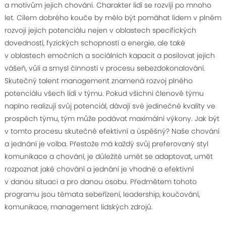
a motivům jejich chování. Charakter lidí se rozvíjí po mnoho
let. Cílem dobrého kouče by mělo být pomáhat lidem v plném
rozvoji jejich potenciálu nejen v oblastech specifických
dovedností, fyzických schopností a energie, ale také
v oblastech emočních a sociálních kapacit a posilovat jejich
vášeň, vůli a smysl činnosti v procesu sebezdokonalování.
Skutečný talent management znamená rozvoj plného
potenciálu všech lidí v týmu. Pokud všichni členové týmu
naplno realizují svůj potenciál, dávají své jedinečné kvality ve
prospěch týmu, tým může podávat maximální výkony. Jak být
v tomto procesu skutečně efektivní a úspěšný? Naše chování
a jednání je volba. Přestože má každý svůj preferovaný styl
komunikace a chování, je důležité umět se adaptovat, umět
rozpoznat jaké chování a jednání je vhodné a efektivní
v danou situaci a pro danou osobu. Předmětem tohoto
programu jsou témata sebeřízení, leadership, koučování,
komunikace, management lidských zdrojů.