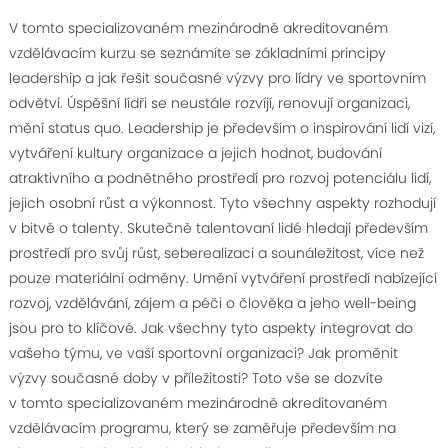
V tomto specializovaném mezinárodně akreditovaném
vzdělávacím kurzu se seznámíte se základními principy
leadership a jak řešit současné výzvy pro lídry ve sportovním
odvětví. Úspěšní lídři se neustále rozvíjí, renovují organizaci,
mění status quo. Leadership je především o inspirování lidí vizí,
vytváření kultury organizace a jejich hodnot, budování
atraktivního a podnětného prostředí pro rozvoj potenciálu lidí,
jejich osobní růst a výkonnost. Tyto všechny aspekty rozhodují
v bitvě o talenty. Skutečně talentovaní lidé hledají především
prostředí pro svůj růst, seberealizaci a sounáležitost, více než
pouze materiální odměny. Umění vytváření prostředí nabízející
rozvoj, vzdělávání, zájem a péči o člověka a jeho well-being
jsou pro to klíčové. Jak všechny tyto aspekty integrovat do
vašeho týmu, ve vaší sportovní organizaci? Jak proměnit
výzvy současné doby v příležitosti? Toto vše se dozvíte
v tomto specializovaném mezinárodně akreditovaném
vzdělávacím programu, který se zaměřuje především na